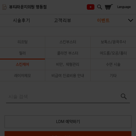
뷰티라운지의원 명동점
시술후기
고객리뷰
이벤트
시술안내
지점안내
상담/예약하기
리프팅
스킨부스터
보톡스/윤곽주사
필러
콜라겐 부스터
여드름/모공/흉터
스킨케어
비만, 체형관리
수면 시술
레이저제모
비급여 진료비용 안내
기타
LDM 예약하기