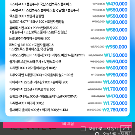
1
리쥬란2cc+물광주사3cc
수면 리쥬란 4cc
시술주기
더마샤인 팁값 39,000원 별도
1~2주 간격, 10회 이상 시술 권장
₩500,000
₩300,000
₩139,000
₩330,000
0
체크포인트
BES
HOT
HOT
01
부작용 걱정 없는 레이저
쥬베룩 볼륨
쥬베룩 스킨
02
저자극으로 장기간 꾸준한 치료 가능
03
피부 탄력 개선과 여드름 완화까지
0
1cc ₩49,000
1cc ₩75,000
04
피부 환경을 회복시키는 LDM
닫기
오늘하루 보지 않기
1회 체험
1회 체험
이런 분에게 추천해요
닫기
오늘하루 보지 않기
오늘하루 보지 않기